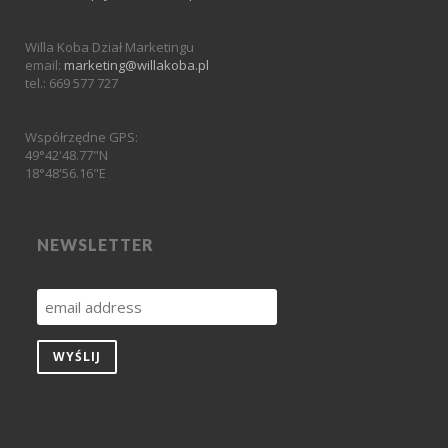
Willa Koba Dział Marketingu
email:
marketing@willakoba.pl
tel.: 669 577 727
Współrzędne GPS:
49°42'48.77"N
18°48'56.16"E
NEWSLETTER