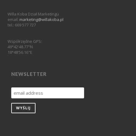
Willa Koba Dział Marketingu
email:
marketing@willakoba.pl
tel.: 669 577 727
Współrzędne GPS:
49°42'48.77"N
18°48'56.16"E
NEWSLETTER