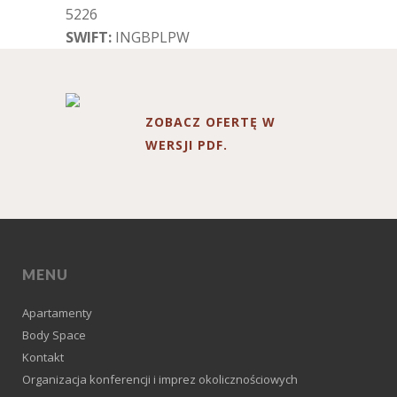
5226
SWIFT:
INGBPLPW
ZOBACZ OFERTĘ W
WERSJI PDF.
MENU
Apartamenty
Body Space
Kontakt
Organizacja konferencji i imprez okolicznościowych