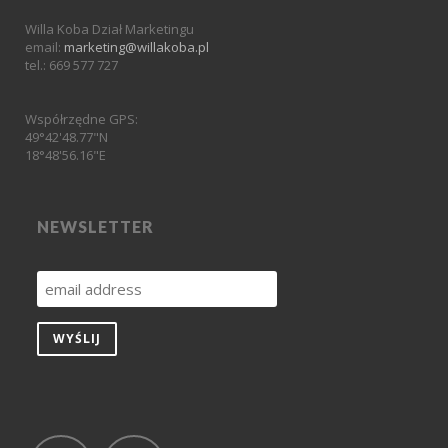
Willa Koba Dział Marketingu
email:
marketing@willakoba.pl
tel.: 669 577 727
Współrzędne GPS:
49°42'48.77"N
18°48'56.16"E
NEWSLETTER